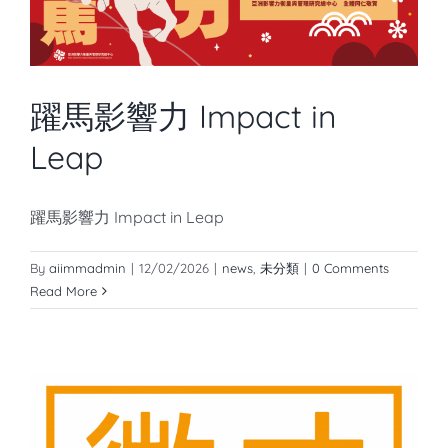
躍馬影響力 Impact in
Leap
躍馬影響力 Impact in Leap
By
aiimmadmin
|
12/02/2026
|
news
,
未分類
|
0 Comments
Read More