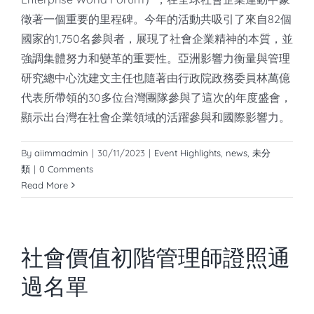
徵著一個重要的里程碑。今年的活動共吸引了來自82個
國家的1,750名參與者，展現了社會企業精神的本質，並
強調集體努力和變革的重要性。亞洲影響力衡量與管理
研究總中心沈建文主任也隨著由行政院政務委員林萬億
代表所帶領的30多位台灣團隊參與了這次的年度盛會，
顯示出台灣在社會企業領域的活躍參與和國際影響力。
By
aiimmadmin
|
30/11/2023
|
Event Highlights
,
news
,
未分
類
|
0 Comments
Read More
社會價值初階管理師證照通
過名單