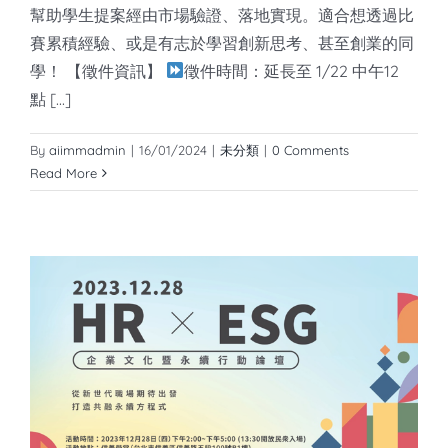
幫助學生提案經由市場驗證、落地實現。適合想透過比
賽累積經驗、或是有志於學習創新思考、甚至創業的同
學！ 【徵件資訊】
徵件時間：延長至 1/22 中午12
點 [...]
By
aiimmadmin
|
16/01/2024
|
未分類
|
0 Comments
Read More