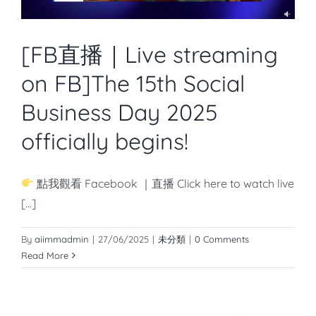
[FB直播｜Live streaming
on FB]The 15th Social
Business Day 2025
officially begins!
點我觀看 Facebook ｜直播 Click here to watch live
[...]
By
aiimmadmin
|
27/06/2025
|
未分類
|
0 Comments
Read More