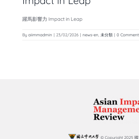
Impact in Leap
躍馬影響力 Impact in Leap
By
aiimmadmin
|
23/02/2026
|
news-en
,
未分類
|
0 Comment
© Copyright 