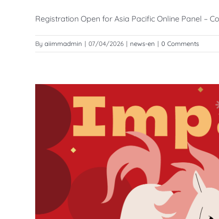
Registration Open for Asia Pacific Online Panel – C
By
aiimmadmin
|
07/04/2026
|
news-en
|
0 Comments