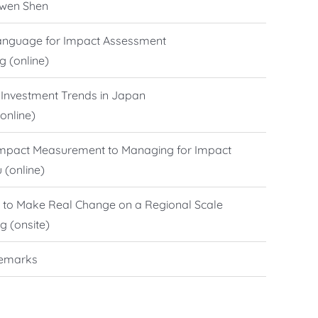
-wen Shen
anguage for Impact Assessment
 (online)
 Investment Trends in Japan
(online)
Impact Measurement to Managing for Impact
 (online)
s to Make Real Change on a Regional Scale
g (onsite)
Remarks