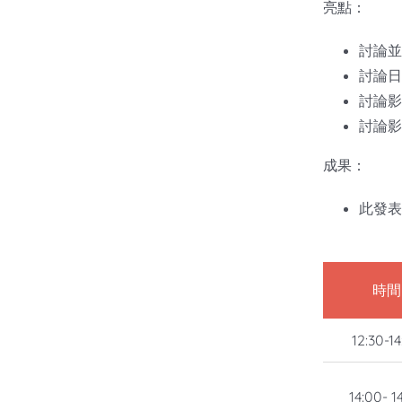
亮點：
討論並
討論日
討論影
討論影
成果：
此發表
時間
12:30-1
14:00- 1