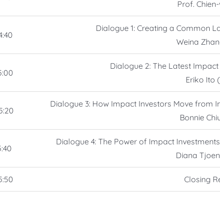
Prof. Chien
Dialogue 1: Creating a Common L
4:40
Weina Zhang
Dialogue 2: The Latest Impact
5:00
Eriko Ito 
Dialogue 3: How Impact Investors Move from 
5:20
Bonnie Chiu
Dialogue 4: The Power of Impact Investment
5:40
Diana Tjoen
5:50
Closing 