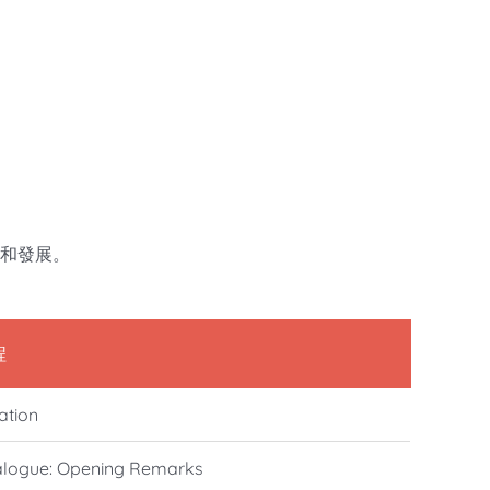
和發展。
程
ation
ialogue: Opening Remarks