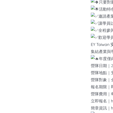
只要對
活動特
邀請產
讓學員
全程參
歡迎學
EY Taiw
集結產業與
年度僅
營隊日期｜2
營隊地點｜安
營隊對象｜
報名期限｜即日
營隊費用｜每
立即報名｜
h
簡章資訊｜