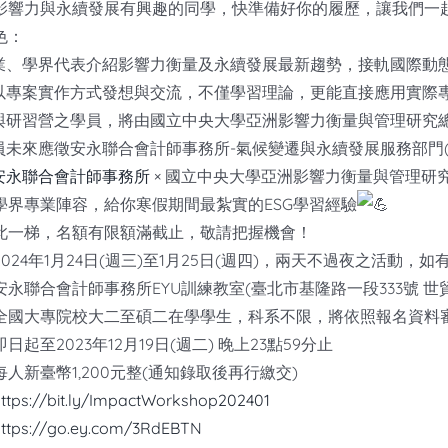
影響力與永續發展有興趣的同學，快準備好你的履歷，讓我們一
色：
業、學界代表介紹影響力衡量及永續發展最新趨勢，接軌國際動
以專案實作方式發想與交流，不僅學習理論，更能直接應用實際
與研習營之學員，將由國立中央大學亞洲影響力衡量與管理研究
員未來應徵安永聯合會計師事務所-氣候變遷與永續發展服務部門(C
an 安永聯合會計師事務所
× 國立中央大學亞洲影響力衡量與管理研
學界專業陣容，給你寒假期間最紮實的ESG學習經驗
此一梯，名額有限額滿截止，敬請把握機會！
024年1月24日(週三)至1月25日(週四)，兩天不過夜之活動，
永聯合會計師事務所EYU訓練教室(臺北市基隆路一段333號 世
全國大專院校大二至碩二在學學生，科系不限，將依照報名資料審
起至2023年12月19日(週二) 晚上23點59分止
人新臺幣1,200元整(通知錄取後再行繳交)
ttps://bit.ly/ImpactWorkshop202401
https://go.ey.com/3RdEBTN