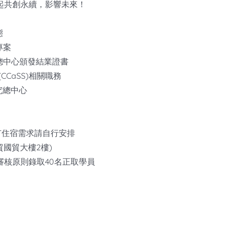
起共創永續，影響未來！
態
專案
總中心頒發結業證書
CaSS)相關職務
究總中心
如有住宿需求請自行安排
貿國貿大樓2樓)
核原則錄取40名正取學員