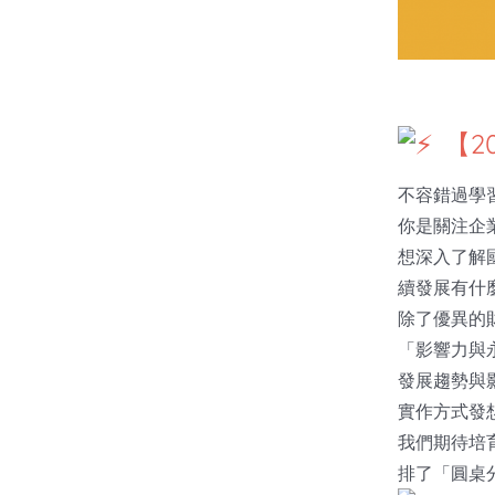
【2
不容錯過學
你是關注企
想深入了解國際
續發展有什
除了優異的
「影響力與
發展趨勢與
實作方式發
我們期待培
排了「圓桌