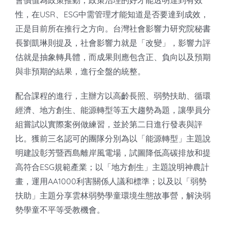
會價值為政策推動，政策治理的好才能透明達到有效
性，在USR、ESG中需管理才能知道是否要達到成效，
正是目前所在推行之方向。台灣社會影響力研究院秘書
長劉凱琳則提及，社會影響力就是「改變」，影響力評
估就是抽象轉具體，而成果則應包含正、負向以及預期
與非預期的結果，進行全盤的統整。
配合課程的進行，主辦方以高齡長照、弱勢扶助、循環
經濟、地方創生、能源轉型等五大趨勢為題，讓學員分
組嘗試以實際案例做練習，並於第二日進行發表與評
比。獲前三名認可的團隊分別為以「能源轉型」主題說
明建設彰芳暨西島離岸風電場，試圖降低高碳排放和提
高符合ESG規範產業；以「地方創生」主題說明神農計
畫，運用AA1000利害關係人議和標準；以及以「弱勢
扶助」主題分享雲林弱勢學童環境生態故事營，解決弱
勢學童不平等受教機會。