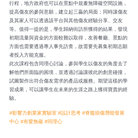
行程，地方政府也可以在景點中規畫無障礙空間設施，
提高傷友的參與意願，建立起三贏的局面；同時讓傷友
及其家人可以透過該平台與其他傷友經驗分享、交友
等。值得一提的是，學生歸納街訪所獲得的結果，發現
初期流量與資金的方面較難以取得，友善餐廳、景點的
方面也需要透過專人事先訪查，故需要先募集初期志願
者投入方能克服。
此次課程包含同理心討論，參與學生以傷友的角度去了
解他們所面臨的困境，並透過討論讓彼此的創意碰撞，
試圖製作出符合傷友需求的產品或服務。期望這樣的學
習成果，可以讓學生在未來的生涯之路上獲得寶貴的經
驗。
#影響力創業家實驗室
#設計思考
#脊髓損傷潛能發展
中心
#有愛無礙
#同理心