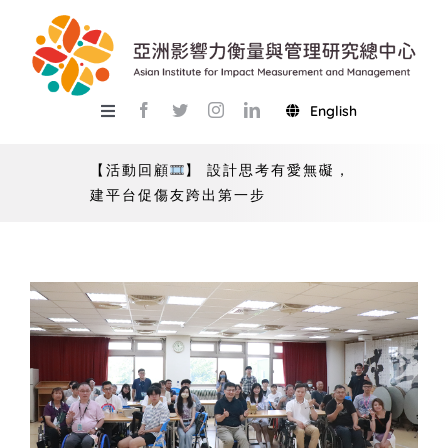
Skip
to
content
English
Toggle
Navigation
關於總中心
【活動回顧
】 設計思考有愛無礙，
建平台促傷友跨出第一步
研究
產學服務
教學
活動
USR