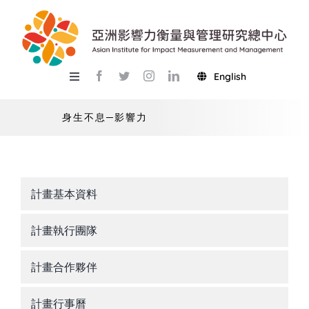
Skip
to
content
English
Toggle
Navigation
關於總中心
身生不息─影響力
研究
產學服務
計畫基本資料
教學
計畫執行團隊
活動
計畫合作夥伴
USR
計畫行事曆