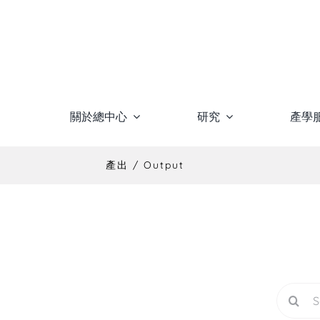
Skip
to
content
關於總中心
研究
產學
產出 / Output
Search
for: