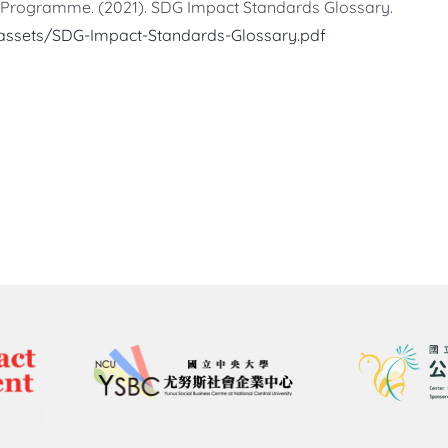
 Programme. (2021). SDG Impact Standards Glossary.
/assets/SDG-Impact-Standards-Glossary.pdf