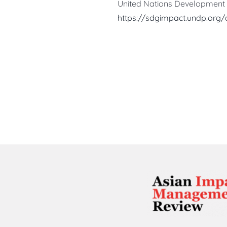
United Nations Development
https://sdgimpact.undp.org