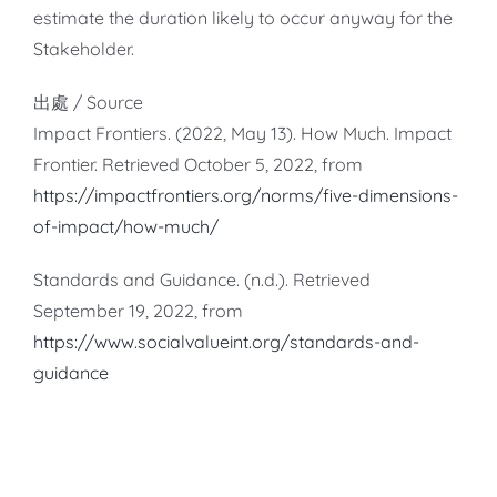
estimate the duration likely to occur anyway for the
Stakeholder.
出處 / Source
Impact Frontiers. (2022, May 13). How Much. Impact
Frontier. Retrieved October 5, 2022, from
https://impactfrontiers.org/norms/five-dimensions-
of-impact/how-much/
Standards and Guidance. (n.d.). Retrieved
September 19, 2022, from
https://www.socialvalueint.org/standards-and-
guidance