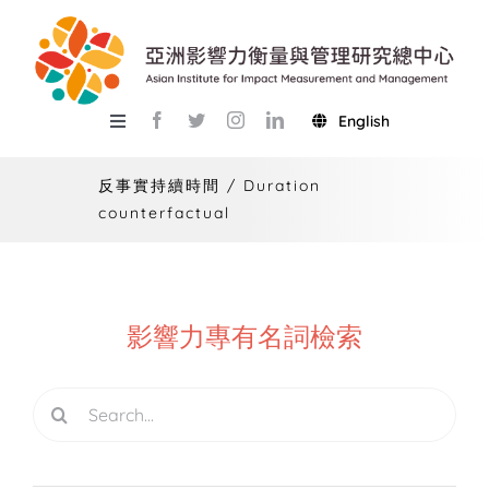
Skip
to
content
English
Toggle
Navigation
關於總中心
反事實持續時間 / Duration
counterfactual
研究
產學服務
教學
影響力專有名詞檢索
活動
Search
for:
USR