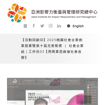
Skip
to
content
English
Toggle
Navigation
關於總中心
【活動回顧
】2025桃園社會企業創
業競賽暨第十屆尤努斯奬 ｜ 社會企業
研究
組｜工作坊03【用商業思維做社會改
變】
產學服務
教學
活動
USR