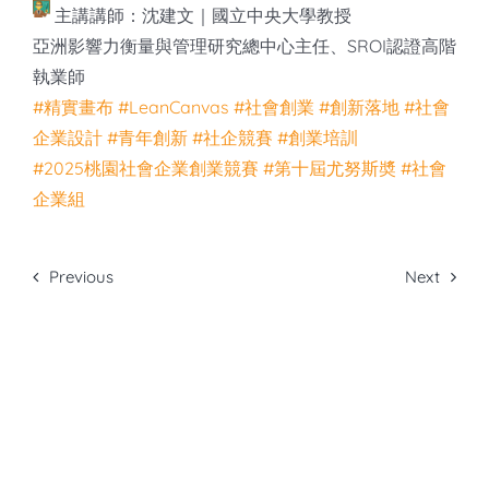
主講講師：沈建文｜國立中央大學教授
亞洲影響力衡量與管理研究總中心主任、SROI認證高階
執業師
#精實畫布
#LeanCanvas
#社會創業
#創新落地
#社會
企業設計
#青年創新
#社企競賽
#創業培訓
#2025桃園社會企業創業競賽
#第十屆尤努斯奬
#社會
企業組
Previous
Next