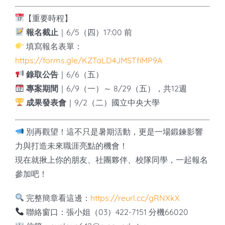
【重要時程】
報名截止
｜6/5（四）17:00 前
填寫報名表單：
https://forms.gle/KZTaLD4JMSTfiMP9A
錄取公告
｜6/6（五）
專案期間
｜6/9（一）～ 8/29（五），共12週
成果發表會
｜9/2（二）國立中央大學
別再觀望！這不只是暑期活動，更是一場鍛鍊影響
力與打造未來職涯亮點的機會！
現在就揪上你的朋友、社團夥伴、校隊同學，一起報名
參加吧！
完整簡章看這邊：
https://reurl.cc/gRNXkX
聯絡窗口：張小姐（03）422-7151 分機66020