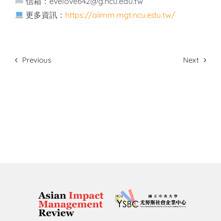
信箱：evelove642@g.ncu.edu.tw
更多資訊：
https://aiimm.mgt.ncu.edu.tw/
Previous
Next