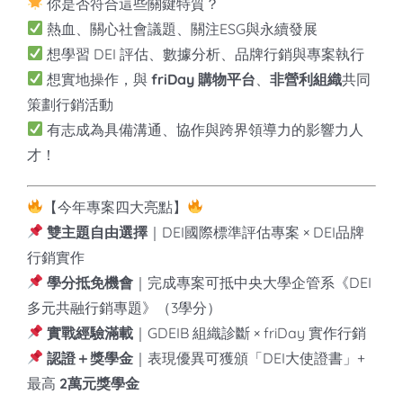
你是否符合這些關鍵特質？
熱血、關心社會議題、關注ESG與永續發展
想學習 DEI 評估、數據分析、品牌行銷與專案執行
想實地操作，與
friDay
購物平台
、
非營利組織
共同
策劃行銷活動
有志成為具備溝通、協作與跨界領導力的影響力人
才！
【今年專案四大亮點】
雙主題自由選擇
｜DEI國際標準評估專案 × DEI品牌
行銷實作
學分抵免機會
｜完成專案可抵中央大學企管系《DEI
多元共融行銷專題》（3學分）
實戰經驗滿載
｜GDEIB 組織診斷 × friDay 實作行銷
認證＋獎學金
｜表現優異可獲頒「DEI大使證書」+
最高
2
萬元獎學金