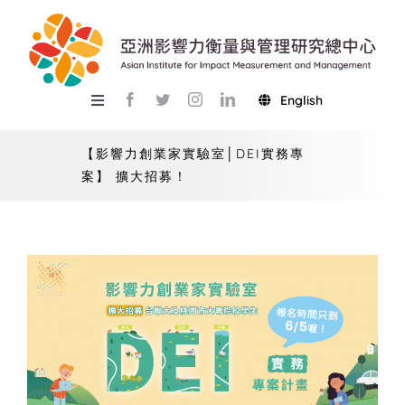
Skip
to
content
English
Toggle
Navigation
關於總中心
【影響力創業家實驗室│DEI實務專
案】 擴大招募！
研究
產學服務
教學
活動
USR