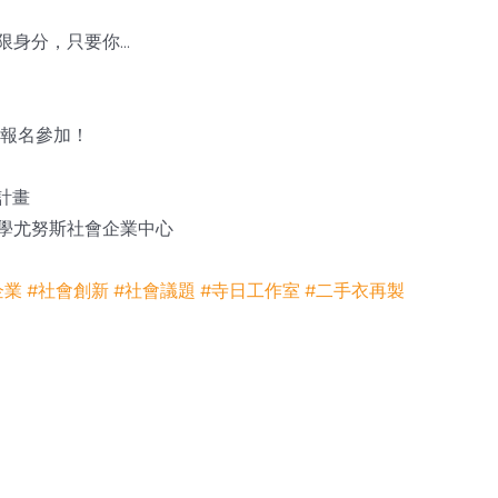
限身分，只要你…
迎報名參加！
計畫
學尤努斯社會企業中心
企業
#社會創新
#社會議題
#寺日工作室
#二手衣再製