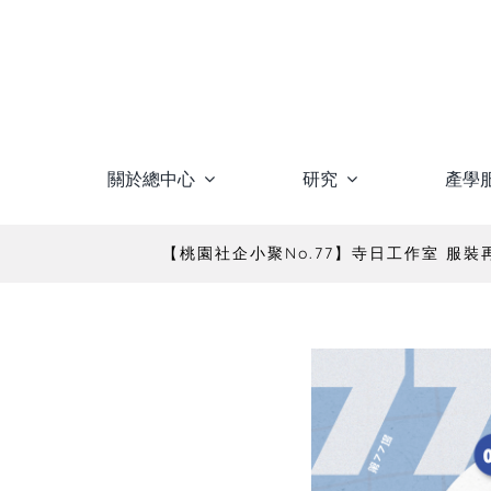
Skip
to
content
關於總中心
研究
產學
【桃園社企小聚No.77】寺日工作室 服