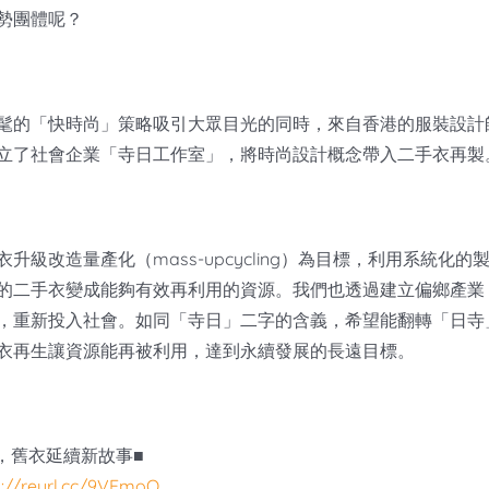
勢團體呢？
髦的「快時尚」策略吸引大眾目光的同時，來自香港的服裝設計
立了社會企業「寺日工作室」，將時尚設計概念帶入二手衣再製
升級改造量產化（mass-upcycling）為目標，利用系統化
的二手衣變成能夠有效再利用的資源。我們也透過建立偏鄉產業
，重新投入社會。如同「寺日」二字的含義，希望能翻轉「日寺
衣再生讓資源能再被利用，達到永續發展的長遠目標。
，舊衣延續新故事■
s://reurl.cc/9VEmoO