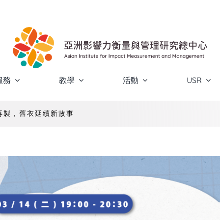
服務
教學
活動
USR
裝再製，舊衣延續新故事