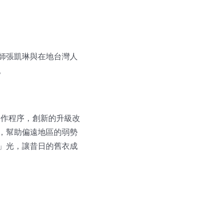
師張凱琳與在地台灣人
。
的製作程序，創新的升級改
，幫助偏遠地區的弱勢
」光，讓昔日的舊衣成