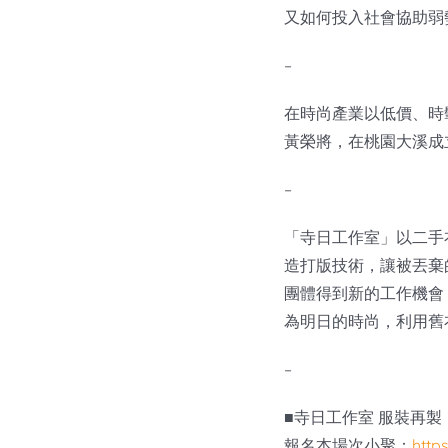
又如何投入社會協助弱
–
在時尚產業以低價、時
黃榮將，在桃園大溪成
–
「寺日工作室」以二手衣
造打版技術，讓被丟棄
團體得到新的工作機會
為明日的時尚，利用舊
–
■寺日工作室 服裝再製
報名本場次小聚：
http