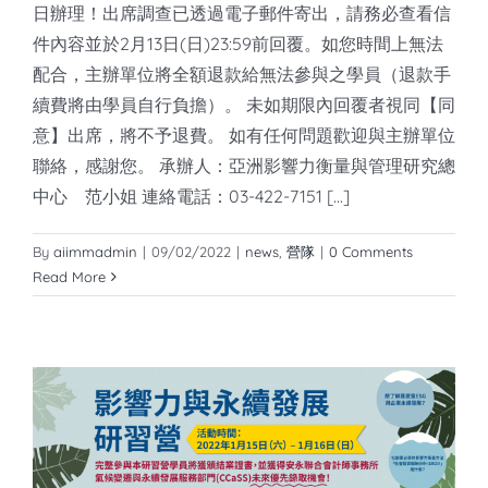
日辦理！出席調查已透過電子郵件寄出，請務必查看信
件內容並於2月13日(日)23:59前回覆。如您時間上無法
配合，主辦單位將全額退款給無法參與之學員（退款手
續費將由學員自行負擔）。 未如期限內回覆者視同【同
意】出席，將不予退費。 如有任何問題歡迎與主辦單位
聯絡，感謝您。 承辦人：亞洲影響力衡量與管理研究總
中心 范小姐 連絡電話：03-422-7151 [...]
By
aiimmadmin
|
09/02/2022
|
news
,
營隊
|
0 Comments
Read More