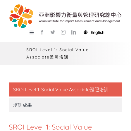
Skip
to
content
English
Toggle
Navigation
關於總中心
SROI Level 1: Social Value
Associate證照培訓
研究
產學服務
教學
SROI Level 1: Social Value Associate證照培訓
活動
培訓成果
USR
SROI Level 1: Social Value