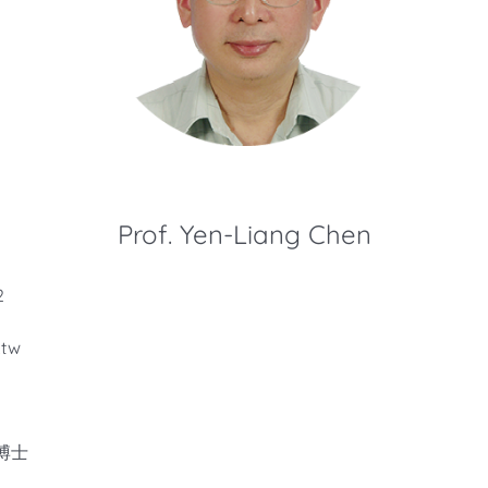
Prof. Yen-Liang Chen
2
.tw
博士