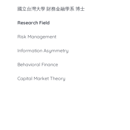
國立台灣大學 財務金融學系 博士
Research Field
Risk Management
Information Asymmetry
Behavioral Finance
Capital Market Theory