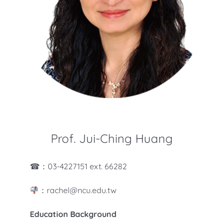
知識庫
亞洲影響力管理評論
Prof. Jui-Ching Huang
☎：03-4227151 ext. 66282
：rachel@ncu.edu.tw
Education Background