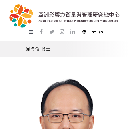
Skip
to
content
English
Toggle
Navigation
關於總中心
謝尚伯 博士
研究
產學服務
教學
活動
USR