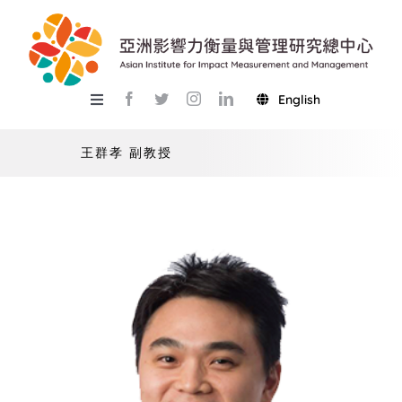
Skip
to
content
English
Toggle
Navigation
關於總中心
王群孝 副教授
研究
產學服務
教學
活動
USR