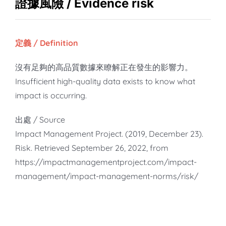
知識庫
證據風險 / Evidence risk
亞洲影響力管理評論
定義 / Definition
沒有足夠的高品質數據來瞭解正在發生的影響力。
Insufficient high-quality data exists to know what
impact is occurring.
出處 / Source
Impact Management Project. (2019, December 23).
Risk. Retrieved September 26, 2022, from
https://impactmanagementproject.com/impact-
management/impact-management-norms/risk/