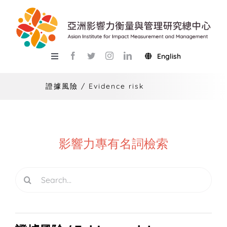
Skip
to
content
English
Toggle
Navigation
關於總中心
證據風險 / Evidence risk
研究
產學服務
影響力專有名詞檢索
教學
Search
活動
for:
USR