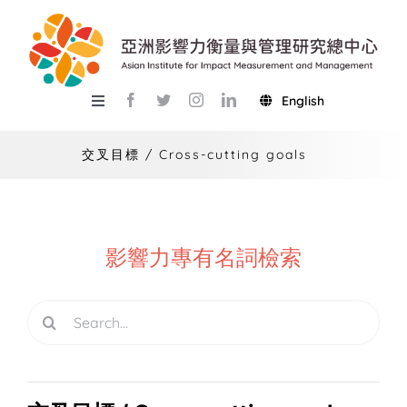
Skip
to
content
English
Toggle
Navigation
關於總中心
交叉目標 / Cross-cutting goals
研究
產學服務
影響力專有名詞檢索
教學
Search
活動
for:
USR