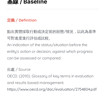
知識庫
基線 / Baseline
亞洲影響力管理評論
定義 / Definition
點出實體採取行動或決定前的狀態/情況，以此為基準
可對進度進行評估或比較。
An indication of the status/situation before the
entity’s action or decision, against which progress
can be assessed or compared.
出處 / Source
OECD. (2010). Glossary of key terms in evaluation
and results based management.
https://www.oecd.org/dac/evaluation/2754804.pdf