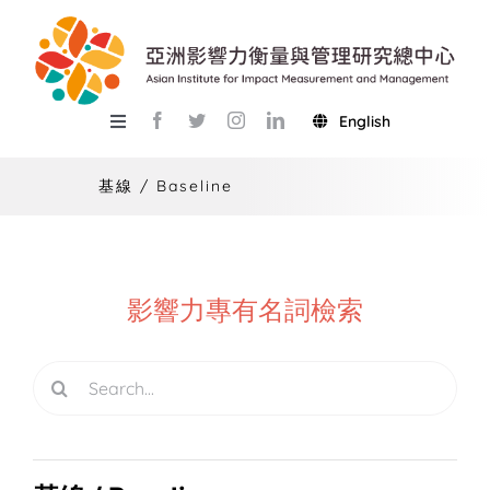
Skip
to
content
English
Toggle
Navigation
關於總中心
基線 / Baseline
研究
產學服務
影響力專有名詞檢索
教學
Search
活動
for:
USR