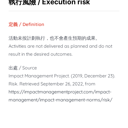
知識庫
執行風險 / Execution risk
亞洲影響力管理評論
定義 / Definition
活動未按計劃執行，也不會產生預期的成果。
Activities are not delivered as planned and do not
result in the desired outcomes.
出處 / Source
Impact Management Project. (2019, December 23).
Risk. Retrieved September 26, 2022, from
https://impactmanagementproject.com/impact-
management/impact-management-norms/risk/