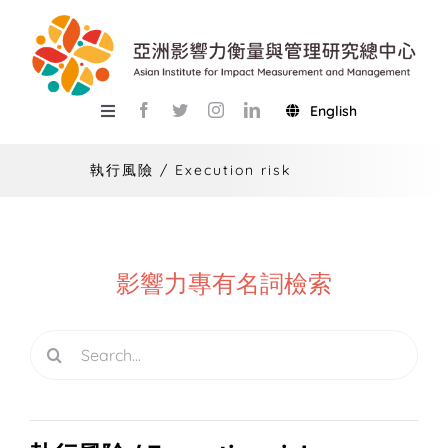
Skip
to
content
English
Toggle
Navigation
關於總中心
執行風險 / Execution risk
研究
產學服務
影響力專有名詞檢索
教學
Search
活動
for:
USR