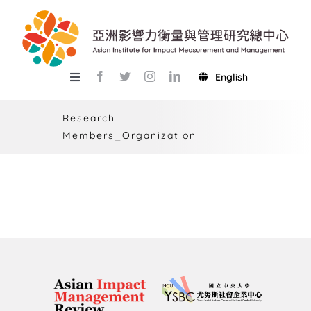
Skip
to
content
English
Toggle
Navigation
關於總中心
Research
Members_Organization
研究
產學服務
教學
活動
USR