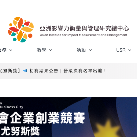
服務
教學
活動
USR
屆尤努斯獎】
初賽結果公告｜晉級決賽名單出爐！