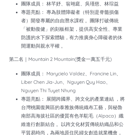
團隊成員： 林芊妤、翁翊庭、吳瑾慈、林琮益
專題亮點： 專為肢體障礙者（特別是脊髓損傷
者）開發專屬的自由潛水課程 。團隊打破傳統
「被動復健」的刻板框架，提供高安全性、專業
防護的水下探索體驗，有力推廣身心障礙者的休
閒運動與親水平權 。
第二名｜Mountain 2 Mountain(獎金一萬五千元)
團隊成員： Marycielo Valdez、Francine Lin、
Liber Chen Jia-Jun、Nguyen Quy Hao、
Nguyen Thi Tuyet Nhung
專題亮點： 展開跨國界、跨文化的產業連結 ，將
台灣桃園復興區的泰雅族傳統織布工藝，與秘魯
南部高海拔社區的優質有色羊駝毛（Alpaca）纖
維進行創新結合 。以跨文化材質傳統紡織品和公
平貿易時尚，為兩地原住民婦女創造就業機會，