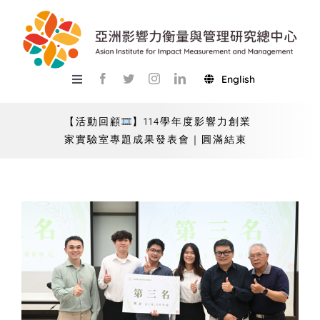
Skip
to
content
English
Toggle
Navigation
關於總中心
【活動回顧
】114學年度影響力創業
家實驗室專題成果發表會｜圓滿結束
研究
產學服務
教學
活動
USR