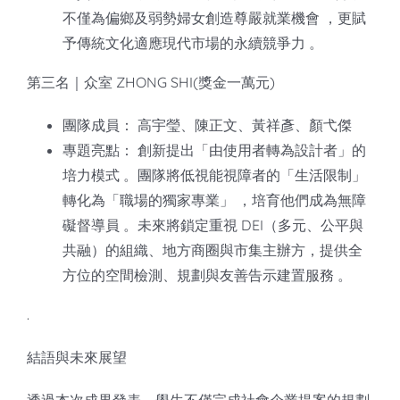
不僅為偏鄉及弱勢婦女創造尊嚴就業機會 ，更賦
予傳統文化適應現代市場的永續競爭力 。
第三名｜众室 ZHONG SHI(獎金一萬元)
團隊成員： 高宇瑩、陳正文、黃祥彥、顏弋傑
專題亮點： 創新提出「由使用者轉為設計者」的
培力模式 。團隊將低視能視障者的「生活限制」
轉化為「職場的獨家專業」 ，培育他們成為無障
礙督導員 。未來將鎖定重視 DEI（多元、公平與
共融）的組織、地方商圈與市集主辦方，提供全
方位的空間檢測、規劃與友善告示建置服務 。
.
結語與未來展望
透過本次成果發表，學生不僅完成社會企業提案的規劃