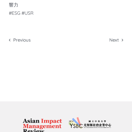
響力
#ESG #USR
Previous
Next