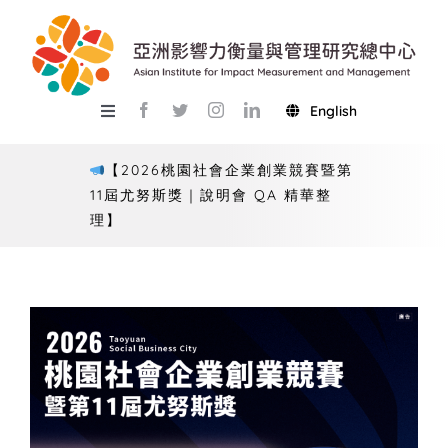
Skip
to
content
English
Toggle
Navigation
關於總中心
【2026桃園社會企業創業競賽暨第
11屆尤努斯獎｜說明會 QA 精華整
研究
理】
產學服務
教學
活動
USR