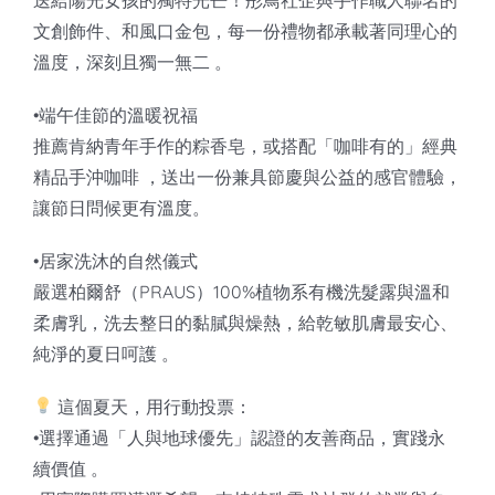
文創飾件、和風口金包，每一份禮物都承載著同理心的
溫度，深刻且獨一無二 。
•端午佳節的溫暖祝福
推薦肯納青年手作的粽香皂，或搭配「咖啡有的」經典
精品手沖咖啡 ，送出一份兼具節慶與公益的感官體驗，
讓節日問候更有溫度。
•居家洗沐的自然儀式
嚴選柏爾舒（PRAUS）100%植物系有機洗髮露與溫和
柔膚乳，洗去整日的黏膩與燥熱，給乾敏肌膚最安心、
純淨的夏日呵護 。
這個夏天，用行動投票：
•選擇通過「人與地球優先」認證的友善商品，實踐永
續價值 。