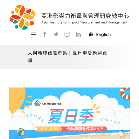
Skip
to
content
English
Toggle
Navigation
關於總中心
人與地球優選市集｜夏日季活動開跑
囉！
研究
產學服務
教學
活動
USR