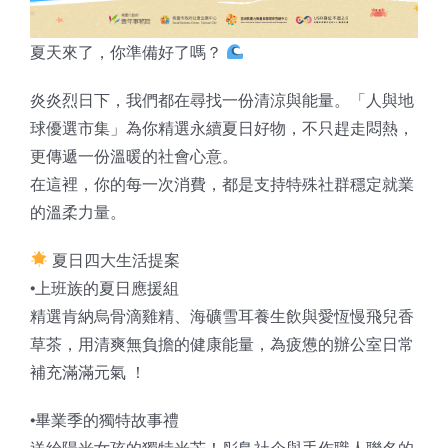
知識庫
亞洲影響力管理評論
夏天來了，你準備好了嗎？
炎炎烈日下，我們都在尋找一份清涼與能量。「人與地
球優選市集」為你精選永續夏日好物，不只趕走悶熱，
更傳遞一份溫暖的社會心意。
在這裡，你的每一次消費，都是支持特殊社群穩定就業
的溫柔力量。
夏日四大生活提案
•上班族的夏日應援組
精選肯納烏骨滴雞精、海礦雪耳養生飲與愛恆慢飛兒香
草茶，用清爽無負擔的健康能量，為疲憊的辦公室日常
補充滿滿元氣 ！
•畢業季的獨特故事禮
送給陽光女孩的獨特光芒！彤鳥社企與手作職人聯名的