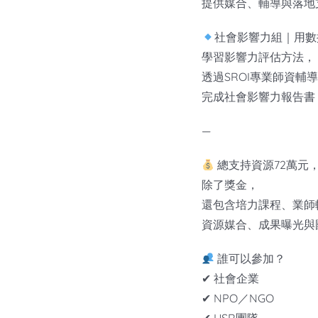
提供媒合、輔導與落地
社會影響力組｜用數
學習影響力評估方法，
透過SROI專業師資輔
完成社會影響力報告書
—
總支持資源72萬元
除了獎金，
還包含培力課程、業師
資源媒合、成果曝光與
誰可以參加？
✔ 社會企業
✔ NPO／NGO