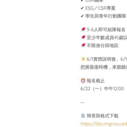
✔ USR團隊
✔ ESG／CSR專案
✔ 學生與青年行動團隊
3–6人即可組隊報名
至少半數成員45歲
不限身分與地區
6/1實體說明會、6/
把握最後時機，來聽聽
報名截止
6/22（一）中午12:00
—
簡章與格式下載
https://sbc.mgt.ncu.