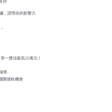
支持
據，證明你的影響力
導，
，單一獎項最高20萬元！
輔導、
國際接軌機會