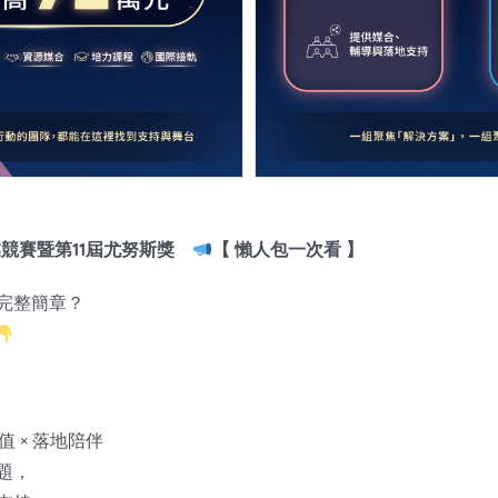
業競賽暨第11屆尤努斯獎
【 懶人包一次看 】
完整簡章？
：
 × 落地陪伴
題，