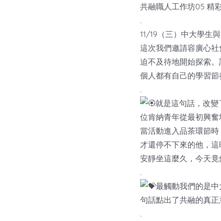
共融職人工作坊05 精
.
11/19（三）中大學
這次我們邀請容廣心社
迫不及待地開始探索。
個人都有自己的學習節
.
就是這句話，改變
位肯納青年從最初興奮
當活動進入品茶環節時
才還停不下來的他，這
安靜坐這麼久，今天竟
.
最觸動我們的是中
句話點出了共融的真正
.