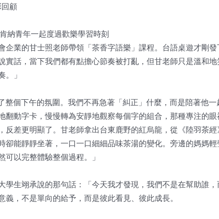
彩回顧
生與肯納青年一起度過歡樂學習時刻
會企業的甘士照老師帶領「茶香字語樂」課程。台語桌遊才剛發
說實話，當下我們都有點擔心節奏被打亂，但甘老師只是溫和地
奏。」
了整個下午的氛圍。我們不再急著「糾正」什麼，而是陪著他一
地翻動字卡，慢慢轉為安靜地觀察每個字的組合，那種專注的眼
，反差更明顯了。甘老師拿出台東鹿野的紅烏龍，從《陸羽茶經
時卻能靜靜坐著，一口一口細細品味茶湯的變化。旁邊的媽媽輕
然可以完整體驗整個過程。」
大學生翊承說的那句話：「今天我才發現，我們不是在幫助誰，
意義，不是單向的給予，而是彼此看見、彼此成長。