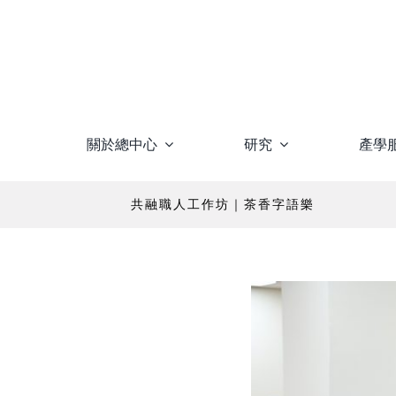
Skip
to
content
關於總中心
研究
產學
共融職人工作坊｜茶香字語樂