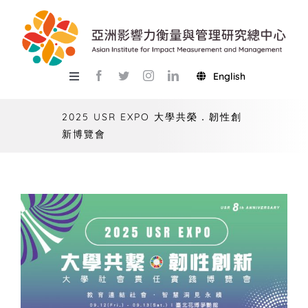
Skip
to
content
English
Toggle
Navigation
關於總中心
2025 USR EXPO 大學共榮．韌性創
新博覽會
研究
產學服務
教學
活動
USR