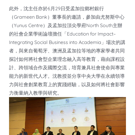
此外，沈主任亦於6月29日受孟加拉鄉村銀行
（Grameen Bank）董事長的邀請，參加由尤努斯中心
（Yunus Centre）及孟加拉頂尖學府North South主辦
的社會企業學術論壇擔任「Education for Impact–
Integrating Social Business into Academia」場次的講
者，與來自葡萄牙、澳洲及孟加拉等地的專家學者共同
探討如何將社會型企業理念融入高等教育，藉由課程設
計、跨領域合作及國際交流，培育兼具社會使命與專業
能力的新世代人才。沈教授並分享中央大學在永續領導
力與社會創業教育上的實踐經驗，以及如何將社會影響
力衡量納入教學與研究。