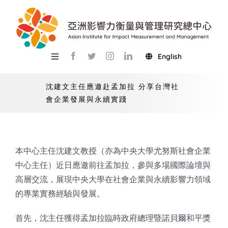
Skip
to
content
English
Toggle
Navigation
關於總中心
沈建文主任應邀赴孟加拉 分享台灣社
會企業發展與永續實踐
研究
產學服務
本中心主任沈建文教授（亦為中央大學尤努斯社會企業
教學
中心主任）近日應邀前往孟加拉，參與多場國際論壇與
活動
高層交流，展現中央大學在社會企業與永續影響力領域
的專業實務經驗與發展。
USR
首先，沈主任獲得孟加拉臨時政府總理暨諾貝爾和平獎