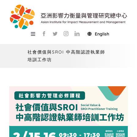
Skip
to
content
English
Toggle
Navigation
關於總中心
社會價值與SROI 中高階認證執業師
培訓工作坊
研究
產學服務
教學
活動
USR