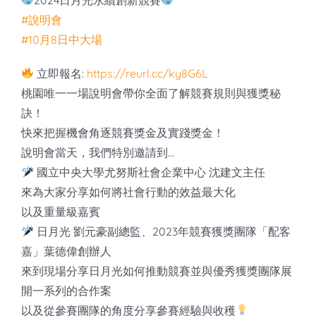
#說明會
#10月8日中大場
立即報名:
https://reurl.cc/ky8G6L
桃園唯一一場說明會帶你全面了解競賽規則與獲獎秘
訣！
快來把握機會角逐競賽獎金及實踐獎金！
說明會當天，我們特別邀請到…
國立中央大學尤努斯社會企業中心 沈建文主任
來為大家分享如何將社會行動的效益最大化
以及重量級嘉賓
日月光 劉元豪副總監、2023年競賽獲獎團隊「配客
嘉」葉德偉創辦人
來到現場分享日月光如何推動競賽並與優秀獲獎團隊展
開一系列的合作案
以及從參賽團隊的角度分享參賽經驗與收穫