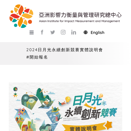
Skip
to
content
English
Toggle
Navigation
關於總中心
2024日月光永續創新競賽實體說明會
#開始報名
研究
產學服務
教學
活動
USR