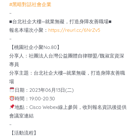
#黑暗對話社會企業
–
■台北社企大樓─就業無礙，打造身障友善職場■
報名本場次小聚：
https://reurl.cc/6NrZv5
–
【桃園社企小聚No.80】
分享人：社團法人台灣公益團體自律聯盟/魏淑宜資深
專員
分享主題：台北社企大樓─就業無礙，打造身障友善職
場
日期：2023年06月13日(二)
時間：19:00-20:30
地點：Cisco Webex線上參與，收到報名資訊後提供
會議室連結
–
【活動流程】