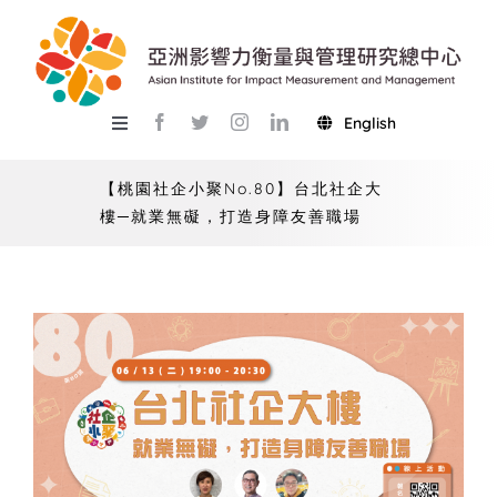
Skip
to
content
English
Toggle
Navigation
關於總中心
【桃園社企小聚No.80】台北社企大
樓─就業無礙，打造身障友善職場
研究
產學服務
教學
活動
USR