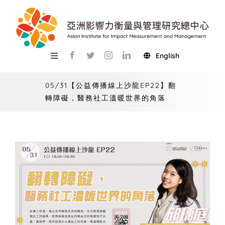
Skip
to
content
English
Toggle
Navigation
關於總中心
05/31【公益傳播線上沙龍EP22】翻
轉障礙，醫務社工溫暖世界的角落
研究
產學服務
教學
活動
USR