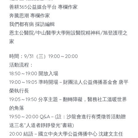
善耕365公益媒合平台 專欄作家
奔騰思潮 專欄作家
我們都有病 採訪編輯
恩主公醫院/中山醫學大學附設醫院精神科/旭登護理之
家
時間：9/31（三）19:00～20:00
活動流程：
18:50～19:00 開放入場
19:00～19:05 準時開場－財團法人公益傳播基金會 唐平
榮執行長
19:05～19:50 分享主題－翻轉障礙，醫務社工溫暖世界
的角落
19:50～20:00 Q&A－(註：沙龍會進行有獎徵答活動贈
送三名”人道者靜靜發光”書籍)
20:00 結語－國立中央大學公益傳播中心 沈建文主任