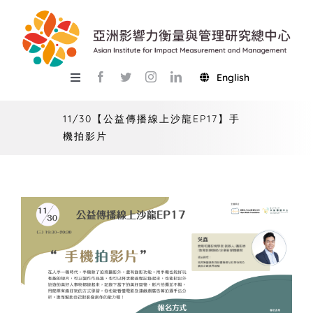
Skip
to
content
English
Toggle
Navigation
關於總中心
11/30【公益傳播線上沙龍EP17】手
機拍影片
研究
產學服務
教學
活動
USR